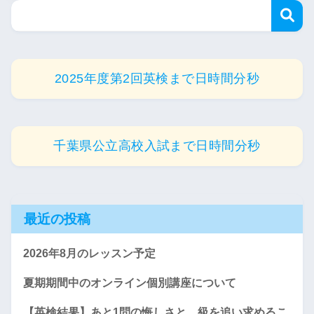
2025年度第2回英検まで
日
時間
分
秒
千葉県公立高校入試まで
日
時間
分
秒
最近の投稿
2026年8月のレッスン予定
夏期期間中のオンライン個別講座について
【英検結果】あと1問の悔しさと、級を追い求めるこ